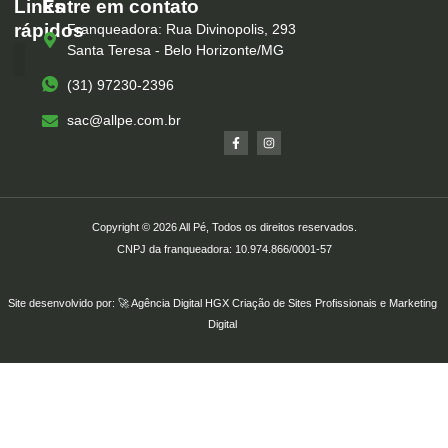
Links
Entre em contato
rápidos
Franqueadora: Rua Divinopolis, 293
Santa Teresa - Belo Horizonte/MG
(31) 97230-2396
Serviços – All Pé
Produtos Marca Própria
Unidades – All Pé
Seja um Franqueado
sac@allpe.com.br
Copyright © 2026 All Pé, Todos os direitos reservados.
CNPJ da franqueadora: 10.974.866/0001-57
Site desenvolvido por: 🚀
Agência Digital HGX
Criação de Sites Profissionais
e
Marketing
Digital