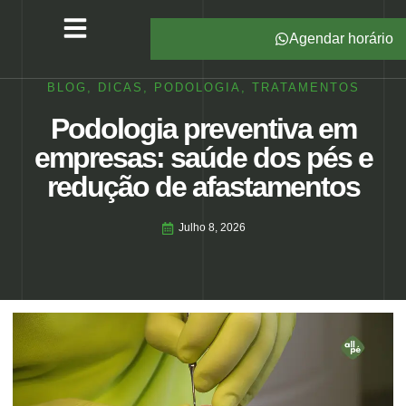
Agendar horário
Serviços – All Pé
Produtos Marca Própria
Unidades – All Pé
Seja um Franqueado
BLOG
,
DICAS
,
PODOLOGIA
,
TRATAMENTOS
Podologia preventiva em
empresas: saúde dos pés e
redução de afastamentos
Julho 8, 2026