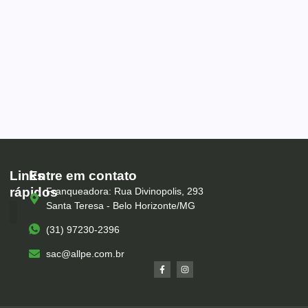
Links
Entre em contato
rápidos
Franqueadora: Rua Divinopolis, 293
Santa Teresa - Belo Horizonte/MG
(31) 97230-2396
Serviços – All Pé
Produtos Marca Própria
Unidades – All Pé
Seja um Franqueado
sac@allpe.com.br