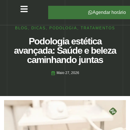
Agendar horário
Serviços – All Pé
Produtos Marca Própria
Unidades – All Pé
Seja um Franqueado
BLOG
,
DICAS
,
PODOLOGIA
,
TRATAMENTOS
Podologia estética
avançada: Saúde e beleza
caminhando juntas
Maio 27, 2026