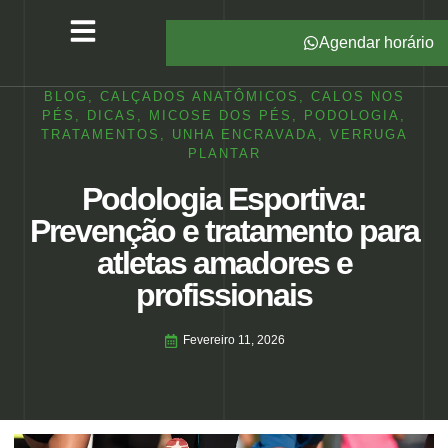
Agendar horário
Serviços – All Pé
Produtos Marca Própria
Unidades – All Pé
Seja um Franqueado
BLOG
,
CALÇADOS ANATÔMICOS
,
CALOS NOS
PÉS
,
DICAS
,
MICOSE DOS PÉS
,
PODOLOGIA
,
TRATAMENTOS
,
UNHA ENCRAVADA
,
VERRUGA
PLANTAR
Podologia Esportiva:
Prevenção e tratamento para
atletas amadores e
profissionais
Fevereiro 11, 2026