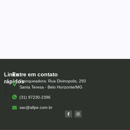
Links
Entre em contato
rápidos
Franqueadora: Rua Divinopolis, 293
Santa Teresa - Belo Horizonte/MG
(31) 97230-2396
Serviços – All Pé
Produtos Marca Própria
Unidades – All Pé
Seja um Franqueado
sac@allpe.com.br