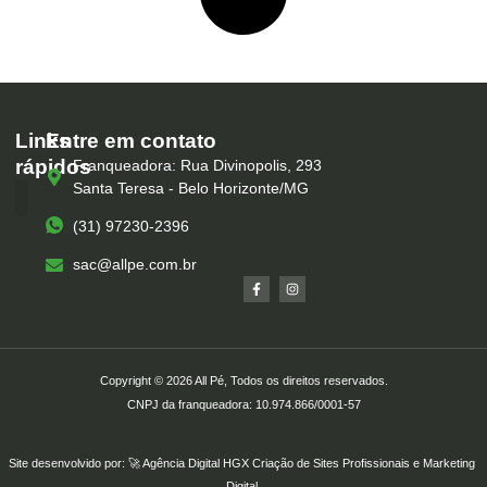
Links
Entre em contato
rápidos
Franqueadora: Rua Divinopolis, 293
Santa Teresa - Belo Horizonte/MG
(31) 97230-2396
Serviços – All Pé
Produtos Marca Própria
Unidades – All Pé
Seja um Franqueado
sac@allpe.com.br
Copyright © 2026 All Pé, Todos os direitos reservados.
CNPJ da franqueadora: 10.974.866/0001-57
Site desenvolvido por: 🚀
Agência Digital HGX
Criação de Sites Profissionais
e
Marketing
Digital