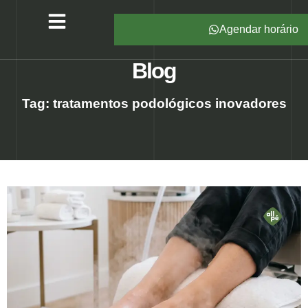
Agendar horário
Serviços – All Pé
Produtos Marca Própria
Unidades – All Pé
Seja um Franqueado
Blog
Tag: tratamentos podológicos inovadores