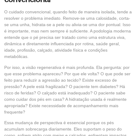
O cuidado convencional, quando feito de maneira isolada, tende a
resolver o problema imediato. Remove-se uma calosidade, corta-
se uma unha, hidrata-se a pele ou alivia-se uma dor pontual. Isso
é importante, mas nem sempre é suficiente. A podologia moderna
entende que o pé precisa ser tratado como uma estrutura viva,
dinâmica e diretamente influenciada por rotina, saúde geral,
idade, profissão, calçado, atividade física e condições
metabólicas.
Por isso, a visão regenerativa é mais profunda. Ela pergunta: por
que esse problema apareceu? Por que ele volta? O que pode ser
feito para reduzir a agressão ao tecido? Existe excesso de
pressão? A pele está fragilizada? O paciente tem diabetes? Há
risco de feridas? O calçado está inadequado? O paciente sabe
como cuidar dos pés em casa? A hidratação usada é realmente
apropriada? Existe necessidade de acompanhamento mais
frequente?
Essa mudança de perspectiva é essencial porque os pés
acumulam sobrecarga diariamente. Eles suportam o peso do
corpo, sofrem atrito com meias e calçados, enfrentam impactos,