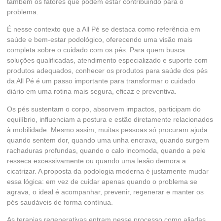
também os fatores que podem estar contribuindo para o
problema.
É nesse contexto que a All Pé se destaca como referência em
saúde e bem-estar podológico, oferecendo uma visão mais
completa sobre o cuidado com os pés. Para quem busca
soluções qualificadas, atendimento especializado e suporte com
produtos adequados, conhecer os
produtos para saúde dos pés
da All Pé
é um passo importante para transformar o cuidado
diário em uma rotina mais segura, eficaz e preventiva.
Os pés sustentam o corpo, absorvem impactos, participam do
equilíbrio, influenciam a postura e estão diretamente relacionados
à mobilidade. Mesmo assim, muitas pessoas só procuram ajuda
quando sentem dor, quando uma unha encrava, quando surgem
rachaduras profundas, quando o calo incomoda, quando a pele
resseca excessivamente ou quando uma lesão demora a
cicatrizar. A proposta da podologia moderna é justamente mudar
essa lógica: em vez de cuidar apenas quando o problema se
agrava, o ideal é acompanhar, prevenir, regenerar e manter os
pés saudáveis de forma contínua.
As terapias regenerativas entram nesse processo como aliadas