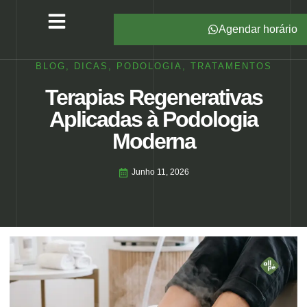
Agendar horário
Serviços – All Pé
Produtos Marca Própria
Unidades – All Pé
Seja um Franqueado
BLOG
,
DICAS
,
PODOLOGIA
,
TRATAMENTOS
Terapias Regenerativas
Aplicadas à Podologia
Moderna
Junho 11, 2026