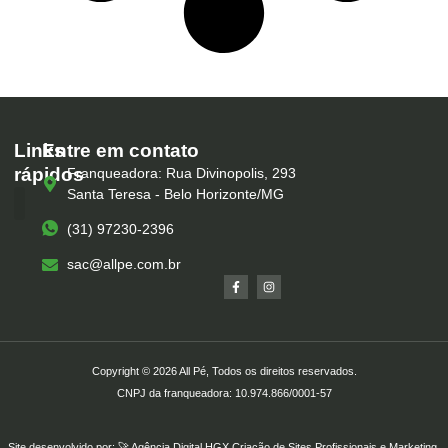
Links
Entre em contato
rápidos
Franqueadora: Rua Divinopolis, 293
Santa Teresa - Belo Horizonte/MG
(31) 97230-2396
Serviços – All Pé
Produtos Marca Própria
Unidades – All Pé
Seja um Franqueado
sac@allpe.com.br
Copyright © 2026 All Pé, Todos os direitos reservados.
CNPJ da franqueadora: 10.974.866/0001-57
Site desenvolvido por: 🚀
Agência Digital HGX
Criação de Sites Profissionais
e
Marketing