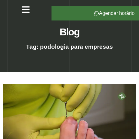
Agendar horário
Serviços – All Pé
Produtos Marca Própria
Unidades – All Pé
Seja um Franqueado
Blog
Tag: podologia para empresas