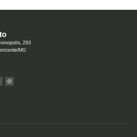
to
vinopolis, 293
Horizonte/MG