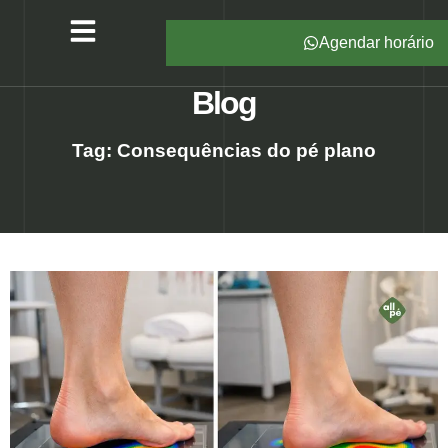
Agendar horário
Serviços – All Pé
Produtos Marca Própria
Unidades – All Pé
Seja um Franqueado
Blog
Tag: Consequências do pé plano