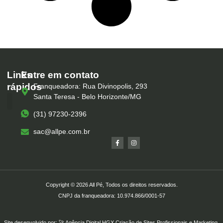
Links
Entre em contato
rápidos
Franqueadora: Rua Divinopolis, 293
Santa Teresa - Belo Horizonte/MG
(31) 97230-2396
Serviços – All Pé
Produtos Marca Própria
Unidades – All Pé
Seja um Franqueado
sac@allpe.com.br
Copyright © 2026 All Pé, Todos os direitos reservados.
CNPJ da franqueadora: 10.974.866/0001-57
Site desenvolvido por: 🚀
Agência Digital HGX
Criação de Sites Profissionais
e
Marketing