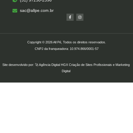
(31) 97230-2396
Serviços – All Pé
Produtos Marca Própria
Unidades – All Pé
Seja um Franqueado
sac@allpe.com.br
Copyright © 2026 All Pé, Todos os direitos reservados.
CNPJ da franqueadora: 10.974.866/0001-57
Site desenvolvido por: 🚀
Agência Digital HGX
Criação de Sites Profissionais
e
Marketing
Digital