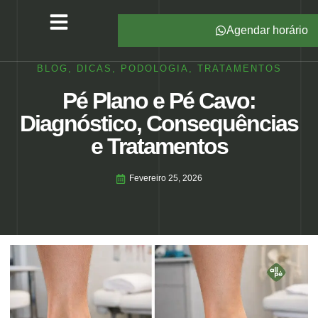
Agendar horário
Serviços – All Pé
Produtos Marca Própria
Unidades – All Pé
Seja um Franqueado
BLOG
,
DICAS
,
PODOLOGIA
,
TRATAMENTOS
Pé Plano e Pé Cavo:
Diagnóstico, Consequências
e Tratamentos
Fevereiro 25, 2026