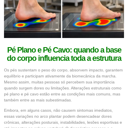
Pé Plano e Pé Cavo: quando a base
do corpo influencia toda a estrutura
Os pés sustentam o peso do corpo, absorvem impacto, garantem
equilíbrio e participam ativamente da biomecânica da marcha.
Mesmo assim, muitas pessoas só percebem sua importância
quando surgem dores ou limitações. Alterações estruturais como
pé plano e pé cavo estão entre as condições mais comuns, mas
também entre as mais subestimadas.
Embora, em alguns casos, não causem sintomas imediatos,
essas variações no arco plantar podem desencadear dores
crônicas, alterações posturais, instabilidades, lesões esportivas e