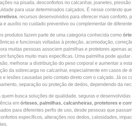
rações na pisada, desconfortos no calcanhar, joanetes, press
culdade para usar determinados calçados. É nesse contexto qu
rretivos
, recursos desenvolvidos para oferecer mais conforto, p
a e auxílio no cuidado preventivo ou complementar de diferent
s produtos fazem parte de uma categoria conhecida como
órt
ômicas e funcionais voltadas à proteção, acomodação, correção
ra muitas pessoas associem palmilhas e protetores apenas ao
rir funções muito mais específicas. Uma palmilha pode ajudar
são, melhorar a distribuição do peso corporal e aumentar a est
ção da sobrecarga no calcanhar, especialmente em casos de dor 
s e lesões causadas pelo contato direto com o calçado. Já os co
hamento, separação ou proteção de dedos, dependendo da nec
 quem busca soluções de qualidade, seguras e desenvolvidas 
rência em
órteses, palmilhas, calcanheiras, protetores e cor
ados para diferentes perfis de uso, desde pessoas que passa
onfortos específicos, alterações nos dedos, calosidades, impa
ões.