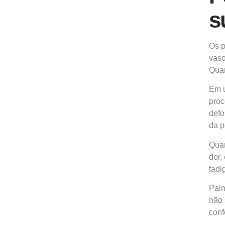
s
Os p
vaso
Quan
Em u
proc
defo
da p
Quan
dor,
fadi
Palm
não 
conf