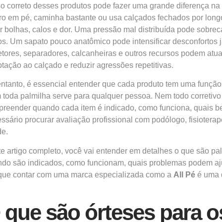
o correto desses produtos pode fazer uma grande diferença na 
iro em pé, caminha bastante ou usa calçados fechados por lon
r bolhas, calos e dor. Uma pressão mal distribuída pode sobrec
s. Um sapato pouco anatômico pode intensificar desconfortos j
etores, separadores, calcanheiras e outros recursos podem atu
tação ao calçado e reduzir agressões repetitivas.
ntanto, é essencial entender que cada produto tem uma funçã
toda palmilha serve para qualquer pessoa. Nem todo corretivo d
reender quando cada item é indicado, como funciona, quais be
ssário procurar avaliação profissional com podólogo, fisioterap
e.
e artigo completo, você vai entender em detalhes o que são palm
do são indicados, como funcionam, quais problemas podem ajuda
que contar com uma marca especializada como a
All Pé
é uma d
 que são órteses para o