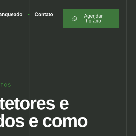
ranqueado
Contato
Agendar
horário
NTOS
tetores e
ados e como