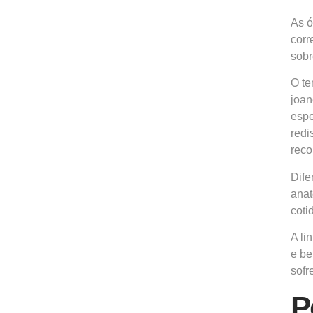
As ó
corr
sobr
O te
joan
espe
redi
reco
Dife
anat
coti
A li
e be
sofr
P