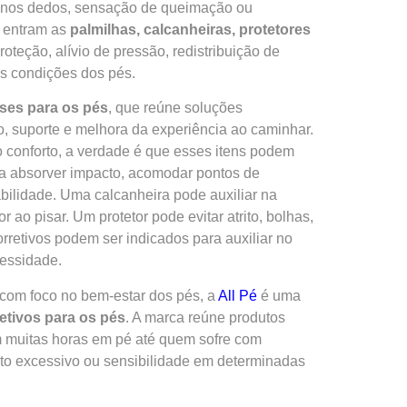
ão nos dedos, sensação de queimação ou
e entram as
palmilhas, calcanheiras, protetores
roteção, alívio de pressão, redistribuição de
es condições dos pés.
eses para os pés
, que reúne soluções
, suporte e melhora da experiência ao caminhar.
 conforto, a verdade é que esses itens podem
 a absorver impacto, acomodar pontos de
abilidade. Uma calcanheira pode auxiliar na
ao pisar. Um protetor pode evitar atrito, bolhas,
rretivos podem ser indicados para auxiliar no
essidade.
com foco no bem-estar dos pés, a
All Pé
é uma
retivos para os pés
. A marca reúne produtos
m muitas horas em pé até quem sofre com
cto excessivo ou sensibilidade em determinadas