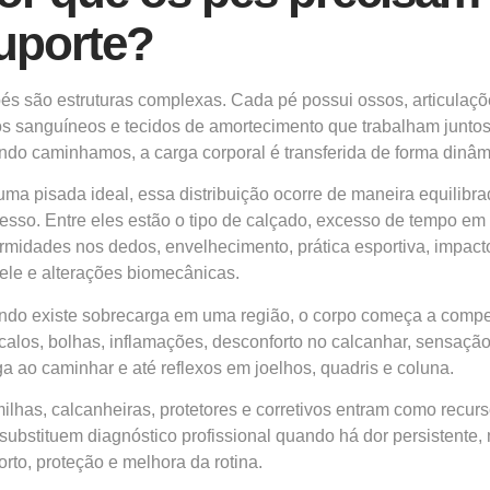
uporte?
és são estruturas complexas. Cada pé possui ossos, articulaçõ
s sanguíneos e tecidos de amortecimento que trabalham juntos 
do caminhamos, a carga corporal é transferida de forma dinâm
ma pisada ideal, essa distribuição ocorre de maneira equilibra
esso. Entre eles estão o tipo de calçado, excesso de tempo em 
rmidades nos dedos, envelhecimento, prática esportiva, impacto
ele e alterações biomecânicas.
do existe sobrecarga em uma região, o corpo começa a compe
 calos, bolhas, inflamações, desconforto no calcanhar, sensaçã
ga ao caminhar e até reflexos em joelhos, quadris e coluna.
ilhas, calcanheiras, protetores e corretivos entram como recur
substituem diagnóstico profissional quando há dor persistente,
orto, proteção e melhora da rotina.