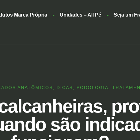
dutos Marca Própria
Unidades – All Pé
Seja um F
ÇADOS ANATÔMICOS
,
DICAS
,
PODOLOGIA
,
TRATAME
calcanheiras, pro
quando são indic