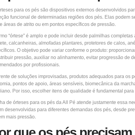
rteses para os pés são dispositivos externos desenvolvidos pa
eção funcional de determinadas regiões dos pés. Elas podem se
e áreas de atrito ou em pontos específicos de pressão.
rmo “órtese” é amplo e pode incluir desde palmilhas completas 
ete, calcanheiras, almofadas plantares, protetores de calos, anéi
cíficos. O objetivo pode variar conforme o produto: proporcionar 
stribuir pressão, auxiliar no alinhamento, evitar progressão de
mendados por profissionais.
rente de soluções improvisadas, produtos adequados para os 
omia, pontos de apoio, áreas sensíveis, biomecânica da marcha
diano. Por isso, escolher itens de qualidade é fundamental para 
nha de órteses para os pés da All Pé atende justamente essa ne
m desenvolvidas para diferentes demandas dos pés, desde prev
em mais pressão.
or que os pés precisam 