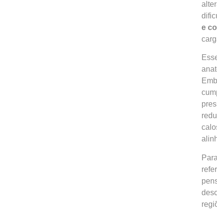
alte
difi
e co
carg
Esse
anat
Embo
cump
pres
redu
calo
alin
Para
refe
pens
desc
regi