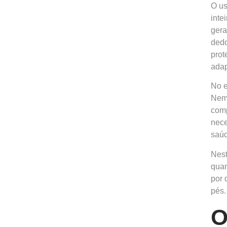
O us
inte
gera
dedo
prot
adap
No e
Nem 
comp
nece
saúd
Nest
quan
por 
pés.
O