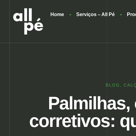
Home
Serviços – All Pé
Pro
BLOG
,
CAL
Palmilhas, 
corretivos: 