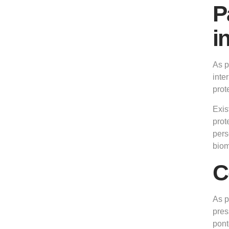
P
i
As p
inte
prot
Exis
prot
pers
biom
C
As p
pres
pont