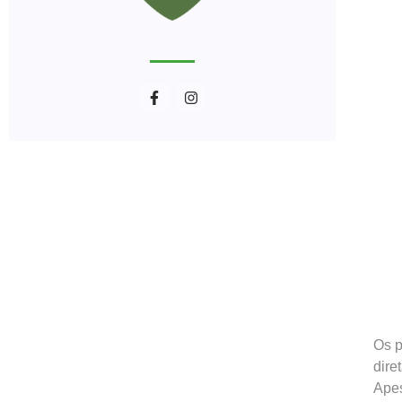
Os p
dire
Apes