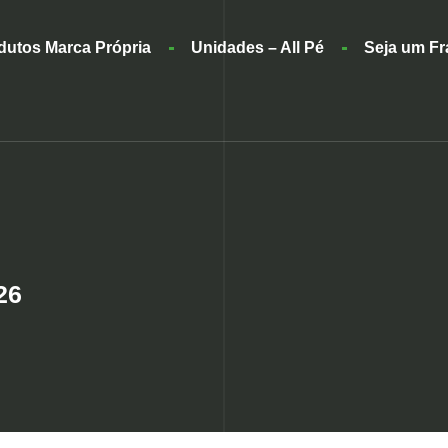
dutos Marca Própria
Unidades – All Pé
Seja um F
26