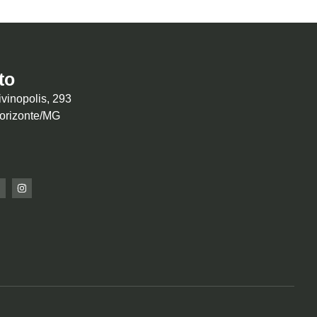
to
vinopolis, 293
Horizonte/MG