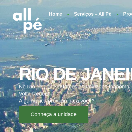
Home
Serviços – All Pé
Pro
RIO DE JANE
No Rio de Janeiro temos as unidades Ipanema,
Volta Redonda.
Alguma fica próximo para você?
Conheça a unidade