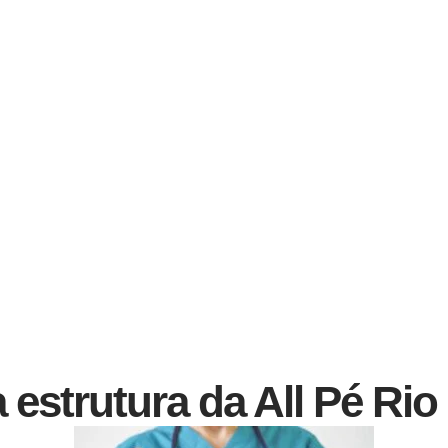
a
estrutura
da
All
Pé
Rio