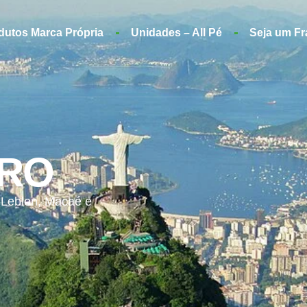
dutos Marca Própria
Unidades – All Pé
Seja um F
IRO
 Leblon, Macaé e