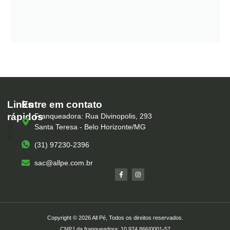
Links
Entre em contato
rápidos
Franqueadora: Rua Divinopolis, 293
Santa Teresa - Belo Horizonte/MG
(31) 97230-2396
Serviços – All Pé
Produtos Marca Própria
Unidades – All Pé
Seja um Franqueado
sac@allpe.com.br
Copyright © 2026 All Pé, Todos os direitos reservados.
CNPJ da franqueadora: 10.974.866/0001-57