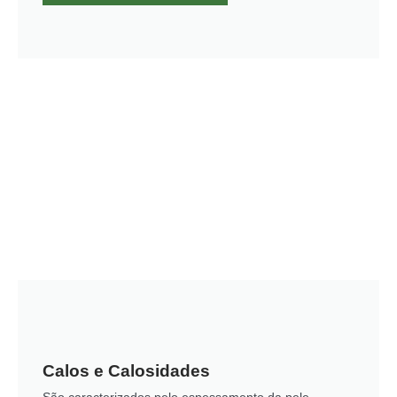
Calos e Calosidades
São caracterizados pelo espessamento da pele