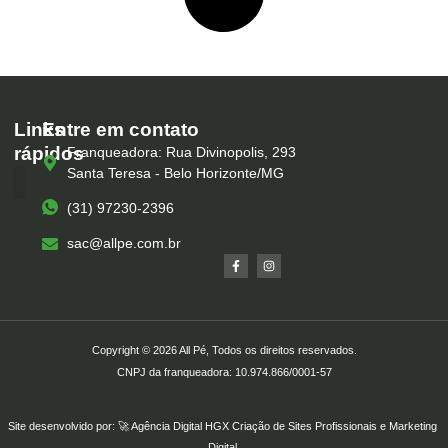
Links
Entre em contato
rápidos
Franqueadora: Rua Divinopolis, 293
Santa Teresa - Belo Horizonte/MG
(31) 97230-2396
Serviços – All Pé
Produtos Marca Própria
Unidades – All Pé
Seja um Franqueado
sac@allpe.com.br
Copyright © 2026 All Pé, Todos os direitos reservados.
CNPJ da franqueadora: 10.974.866/0001-57
Site desenvolvido por: 🚀
Agência Digital HGX
Criação de Sites Profissionais
e
Marketing
Digital