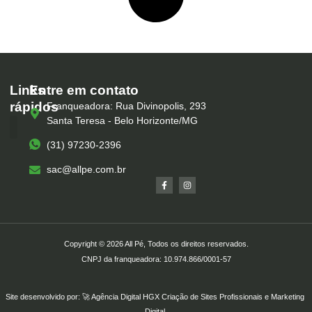
Links
Entre em contato
rápidos
Franqueadora: Rua Divinopolis, 293
Santa Teresa - Belo Horizonte/MG
(31) 97230-2396
Serviços – All Pé
Produtos Marca Própria
Unidades – All Pé
Seja um Franqueado
sac@allpe.com.br
Copyright © 2026 All Pé, Todos os direitos reservados.
CNPJ da franqueadora: 10.974.866/0001-57
Site desenvolvido por: 🚀
Agência Digital HGX
Criação de Sites Profissionais
e
Marketing
Digital