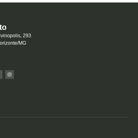
to
vinopolis, 293
Horizonte/MG