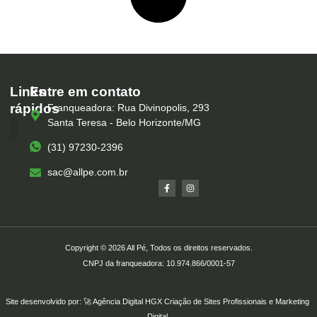
Links
Entre em contato
rápidos
Franqueadora: Rua Divinopolis, 293
Santa Teresa - Belo Horizonte/MG
(31) 97230-2396
Serviços – All Pé
Produtos Marca Própria
Unidades – All Pé
Seja um Franqueado
sac@allpe.com.br
Copyright © 2026 All Pé, Todos os direitos reservados.
CNPJ da franqueadora: 10.974.866/0001-57
Site desenvolvido por: 🚀
Agência Digital HGX
Criação de Sites Profissionais
e
Marketing
Digital