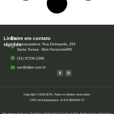
Links
Entre em contato
rápidos
Franqueadora: Rua Divinopolis, 293
Santa Teresa - Belo Horizonte/MG
(31) 97230-2396
Serviços – All Pé
Produtos Marca Própria
Unidades – All Pé
Seja um Franqueado
sac@allpe.com.br
Copyright © 2026 All Pé, Todos os direitos reservados.
CNPJ da franqueadora: 10.974.866/0001-57
Site desenvolvido por: 🚀
Agência Digital HGX
Criação de Sites Profissionais
e
Marketing