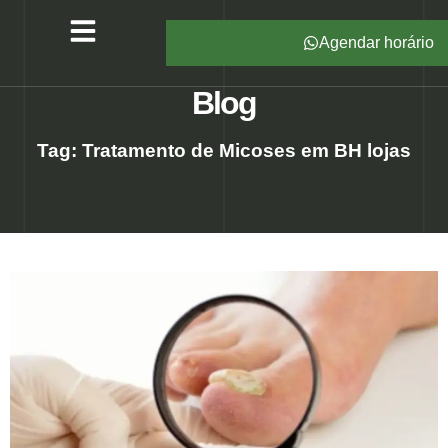
Agendar horário
Serviços – All Pé
Produtos Marca Própria
Unidades – All Pé
Seja um Franqueado
Blog
Tag: Tratamento de Micoses em BH lojas