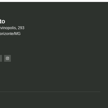
to
vinopolis, 293
Horizonte/MG