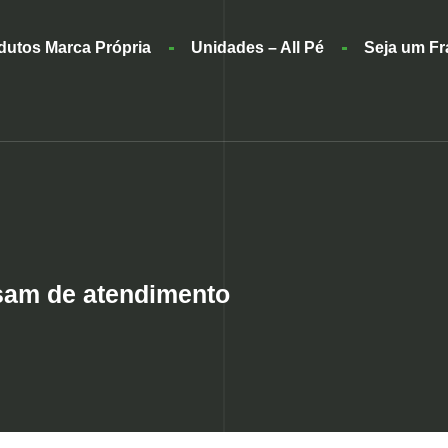
dutos Marca Própria
Unidades – All Pé
Seja um F
isam de atendimento