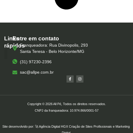
Links
Entre em contato
rápidos
Franqueadora: Rua Divinopolis, 293
Santa Teresa - Belo Horizonte/MG
(31) 97230-2396
Serviços – All Pé
Produtos Marca Própria
Unidades – All Pé
Seja um Franqueado
sac@allpe.com.br
Copyright © 2026 All Pé, Todos os direitos reservados.
CNPJ da franqueadora: 10.974.866/0001-57
Site desenvolvido por: 🚀
Agência Digital HGX
Criação de Sites Profissionais
e
Marketing
Digital