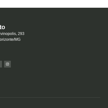
to
vinopolis, 293
Horizonte/MG