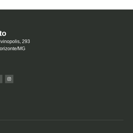
to
vinopolis, 293
Horizonte/MG