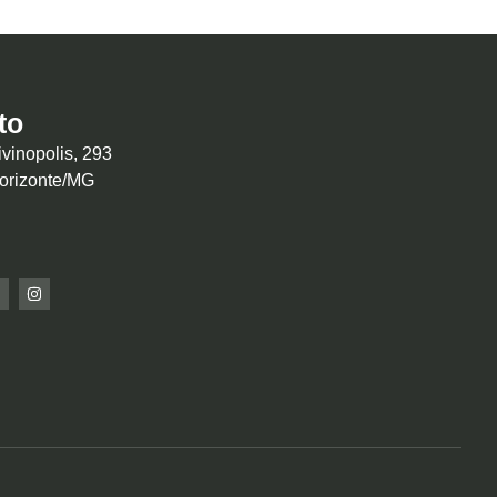
to
vinopolis, 293
Horizonte/MG