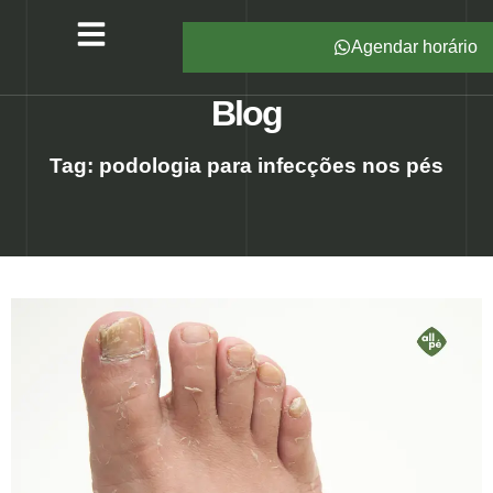
Agendar horário
Serviços – All Pé
Produtos Marca Própria
Unidades – All Pé
Seja um Franqueado
Blog
Tag: podologia para infecções nos pés