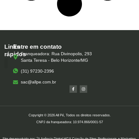
Links
Entre em contato
rápidos
Franqueadora: Rua Divinopolis, 293
Santa Teresa - Belo Horizonte/MG
(31) 97230-2396
Serviços – All Pé
Produtos Marca Própria
Unidades – All Pé
Seja um Franqueado
sac@allpe.com.br
Copyright © 2026 All Pé, Todos os direitos reservados.
CNPJ da franqueadora: 10.974.866/0001-57
Site desenvolvido por: 🚀
Agência Digital HGX
Criação de Sites Profissionais
e
Marketing