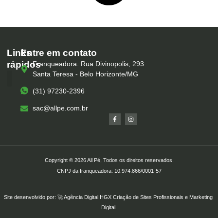
Links
Entre em contato
rápidos
Franqueadora: Rua Divinopolis, 293
Santa Teresa - Belo Horizonte/MG
(31) 97230-2396
Serviços – All Pé
Produtos Marca Própria
Unidades – All Pé
Seja um Franqueado
sac@allpe.com.br
Copyright © 2026 All Pé, Todos os direitos reservados.
CNPJ da franqueadora: 10.974.866/0001-57
Site desenvolvido por: 🚀
Agência Digital HGX
Criação de Sites Profissionais
e
Marketing
Digital