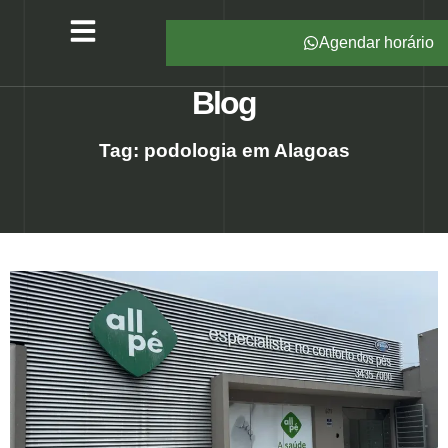
Agendar horário
Serviços – All Pé
Produtos Marca Própria
Unidades – All Pé
Seja um Franqueado
Blog
Tag: podologia em Alagoas