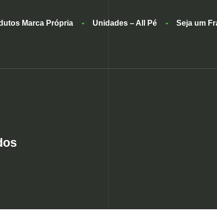
dutos Marca Própria
Unidades – All Pé
Seja um F
dos