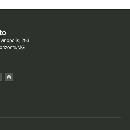
to
vinopolis, 293
Horizonte/MG