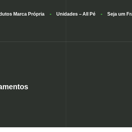
dutos Marca Própria
Unidades – All Pé
Seja um F
tamentos