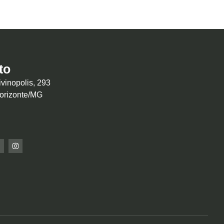
to
vinopolis, 293
Horizonte/MG