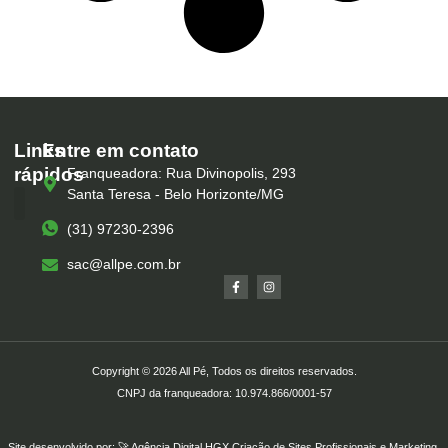
Links
Entre em contato
rápidos
Franqueadora: Rua Divinopolis, 293
Santa Teresa - Belo Horizonte/MG
(31) 97230-2396
Serviços – All Pé
Produtos Marca Própria
Unidades – All Pé
Seja um Franqueado
sac@allpe.com.br
Copyright © 2026 All Pé, Todos os direitos reservados.
CNPJ da franqueadora: 10.974.866/0001-57
Site desenvolvido por: 🚀
Agência Digital HGX
Criação de Sites Profissionais
e
Marketing