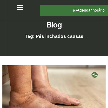
Agendar horário
Serviços – All Pé
Produtos Marca Própria
Unidades – All Pé
Seja um Franqueado
Blog
Tag: Pés inchados causas