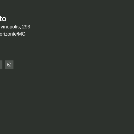
to
vinopolis, 293
Horizonte/MG