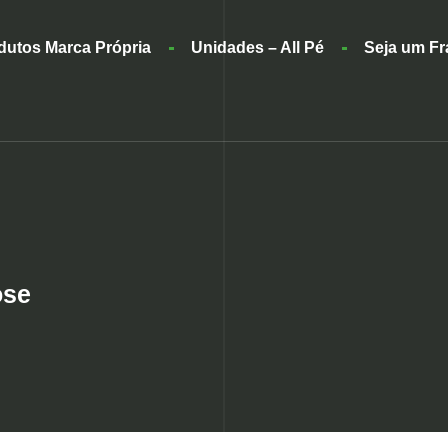
dutos Marca Própria
Unidades – All Pé
Seja um F
ose