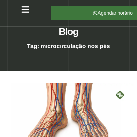
Agendar horário
Serviços – All Pé
Produtos Marca Própria
Unidades – All Pé
Seja um Franqueado
Blog
Tag: microcirculação nos pés