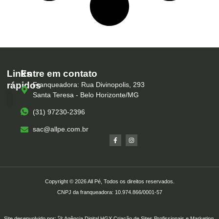
Links
Entre em contato
rápidos
Franqueadora: Rua Divinopolis, 293
Santa Teresa - Belo Horizonte/MG
(31) 97230-2396
Serviços – All Pé
Produtos Marca Própria
Unidades – All Pé
Seja um Franqueado
sac@allpe.com.br
Copyright © 2026 All Pé, Todos os direitos reservados.
CNPJ da franqueadora: 10.974.866/0001-57
Site desenvolvido por: 🚀
Agência Digital HGX
Criação de Sites Profissionais
e
Marketing