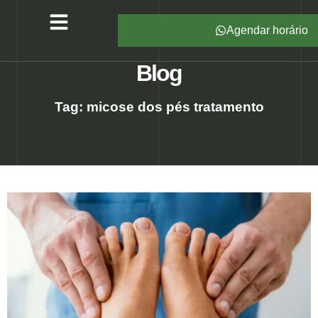
Agendar horário
Serviços – All Pé
Produtos Marca Própria
Unidades – All Pé
Seja um Franqueado
Blog
Tag: micose dos pés tratamento