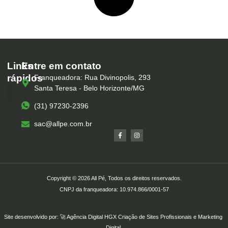
Links
Entre em contato
rápidos
Franqueadora: Rua Divinopolis, 293
Santa Teresa - Belo Horizonte/MG
(31) 97230-2396
Serviços – All Pé
Produtos Marca Própria
Unidades – All Pé
Seja um Franqueado
sac@allpe.com.br
Copyright © 2026 All Pé, Todos os direitos reservados.
CNPJ da franqueadora: 10.974.866/0001-57
Site desenvolvido por: 🚀
Agência Digital HGX
Criação de Sites Profissionais
e
Marketing
Digital