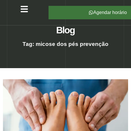
Agendar horário
Serviços – All Pé
Produtos Marca Própria
Unidades – All Pé
Seja um Franqueado
Blog
Tag: micose dos pés prevenção