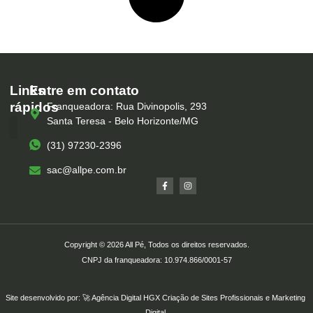
Links
Entre em contato
rápidos
Franqueadora: Rua Divinopolis, 293
Santa Teresa - Belo Horizonte/MG
(31) 97230-2396
Serviços – All Pé
Produtos Marca Própria
Unidades – All Pé
Seja um Franqueado
sac@allpe.com.br
Copyright © 2026 All Pé, Todos os direitos reservados.
CNPJ da franqueadora: 10.974.866/0001-57
Site desenvolvido por: 🚀
Agência Digital HGX
Criação de Sites Profissionais
e
Marketing
Digital