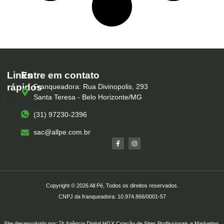
Links
Entre em contato
rápidos
Franqueadora: Rua Divinopolis, 293
Santa Teresa - Belo Horizonte/MG
(31) 97230-2396
Serviços – All Pé
Produtos Marca Própria
Unidades – All Pé
Seja um Franqueado
sac@allpe.com.br
Copyright © 2026 All Pé, Todos os direitos reservados.
CNPJ da franqueadora: 10.974.866/0001-57
Site desenvolvido por: 🚀
Agência Digital HGX
Criação de Sites Profissionais
e
Marketing