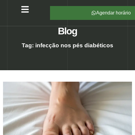
Agendar horário
Serviços – All Pé
Produtos Marca Própria
Unidades – All Pé
Seja um Franqueado
Blog
Tag: infecção nos pés diabéticos