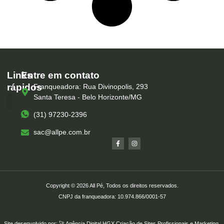
Links
Entre em contato
rápidos
Franqueadora: Rua Divinopolis, 293
Santa Teresa - Belo Horizonte/MG
(31) 97230-2396
Serviços – All Pé
Produtos Marca Própria
Unidades – All Pé
Seja um Franqueado
sac@allpe.com.br
Copyright © 2026 All Pé, Todos os direitos reservados.
CNPJ da franqueadora: 10.974.866/0001-57
Site desenvolvido por: 🚀
Agência Digital HGX
Criação de Sites Profissionais
e
Marketing