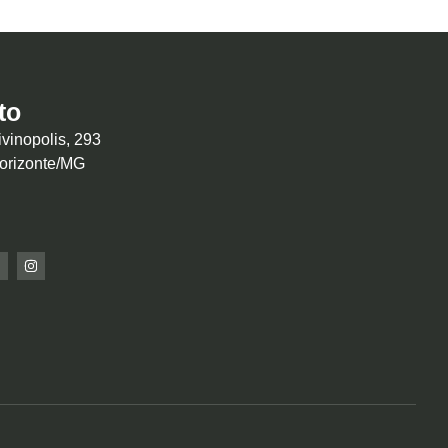
to
vinopolis, 293
Horizonte/MG