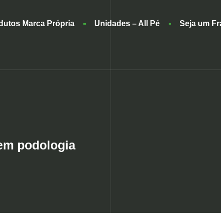
dutos Marca Própria
Unidades – All Pé
Seja um F
 em podologia