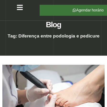
Agendar horário
Serviços – All Pé
Produtos Marca Própria
Unidades – All Pé
Seja um Franqueado
Blog
Tag: Diferença entre podologia e pedicure