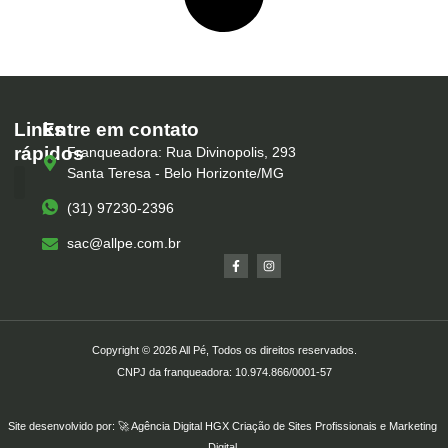
Links
Entre em contato
rápidos
Franqueadora: Rua Divinopolis, 293
Santa Teresa - Belo Horizonte/MG
(31) 97230-2396
Serviços – All Pé
Produtos Marca Própria
Unidades – All Pé
Seja um Franqueado
sac@allpe.com.br
Copyright © 2026 All Pé, Todos os direitos reservados.
CNPJ da franqueadora: 10.974.866/0001-57
Site desenvolvido por: 🚀
Agência Digital HGX
Criação de Sites Profissionais
e
Marketing
Digital