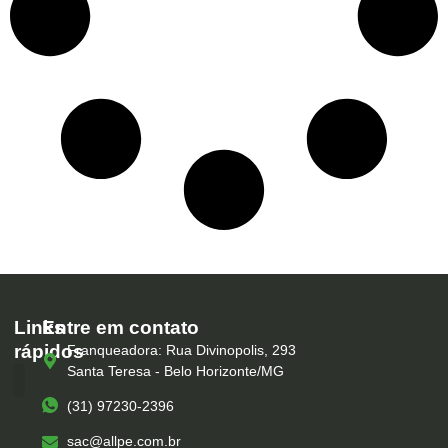
Links
Entre em contato
rápidos
Franqueadora: Rua Divinopolis, 293
Santa Teresa - Belo Horizonte/MG
(31) 97230-2396
Serviços – All Pé
Produtos Marca Própria
Unidades – All Pé
Seja um Franqueado
sac@allpe.com.br