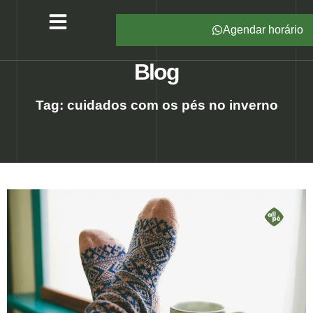
Agendar horário
Serviços – All Pé
Produtos Marca Própria
Unidades – All Pé
Seja um Franqueado
Blog
Tag: cuidados com os pés no inverno