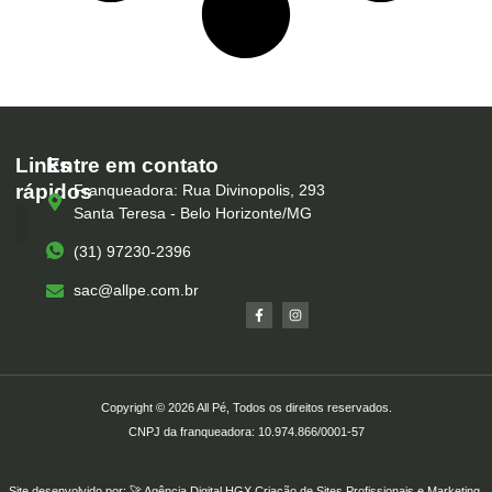
Links
Entre em contato
rápidos
Franqueadora: Rua Divinopolis, 293
Santa Teresa - Belo Horizonte/MG
(31) 97230-2396
Serviços – All Pé
Produtos Marca Própria
Unidades – All Pé
Seja um Franqueado
sac@allpe.com.br
Copyright © 2026 All Pé, Todos os direitos reservados.
CNPJ da franqueadora: 10.974.866/0001-57
Site desenvolvido por: 🚀
Agência Digital HGX
Criação de Sites Profissionais
e
Marketing