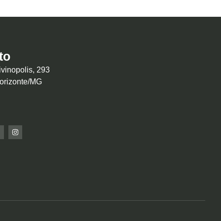
to
vinopolis, 293
Horizonte/MG