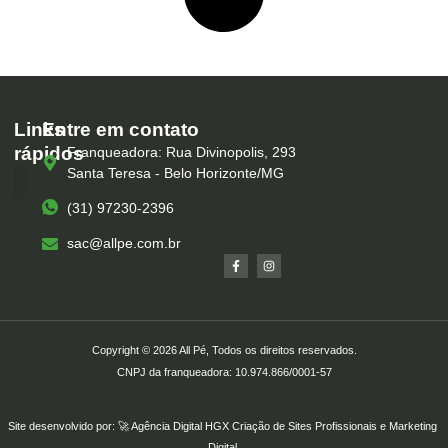
Links
Entre em contato
rápidos
Franqueadora: Rua Divinopolis, 293
Santa Teresa - Belo Horizonte/MG
(31) 97230-2396
Serviços – All Pé
Produtos Marca Própria
Unidades – All Pé
Seja um Franqueado
sac@allpe.com.br
Copyright © 2026 All Pé, Todos os direitos reservados.
CNPJ da franqueadora: 10.974.866/0001-57
Site desenvolvido por: 🚀
Agência Digital HGX
Criação de Sites Profissionais
e
Marketing
Digital