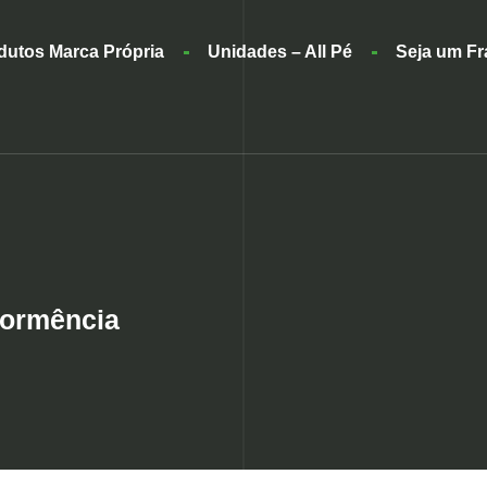
dutos Marca Própria
Unidades – All Pé
Seja um F
dormência