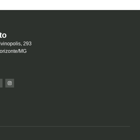
to
vinopolis, 293
Horizonte/MG