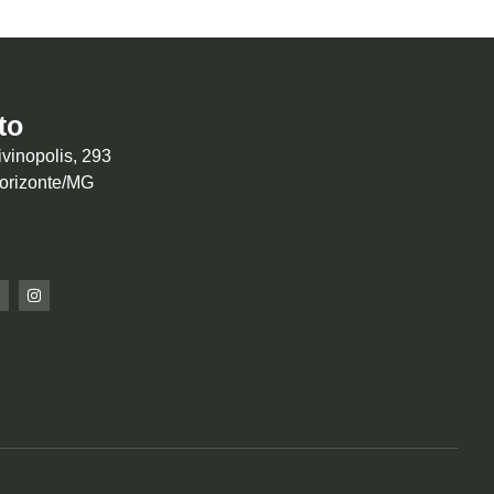
to
vinopolis, 293
Horizonte/MG