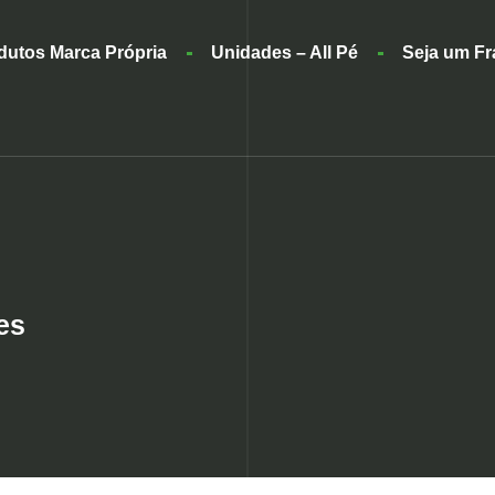
dutos Marca Própria
Unidades – All Pé
Seja um F
es