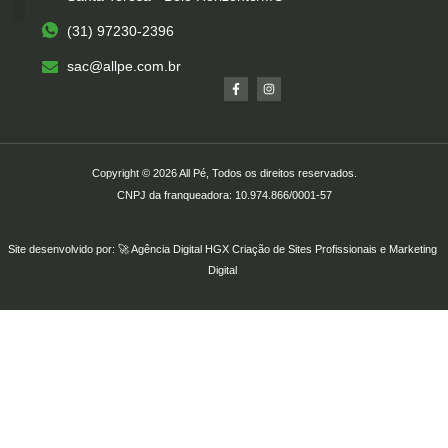
(31) 97230-2396
Serviços – All Pé
Produtos Marca Própria
Unidades – All Pé
Seja um Franqueado
sac@allpe.com.br
Copyright © 2026 All Pé, Todos os direitos reservados.
CNPJ da franqueadora: 10.974.866/0001-57
Site desenvolvido por: 🚀
Agência Digital HGX
Criação de Sites Profissionais
e
Marketing
Digital