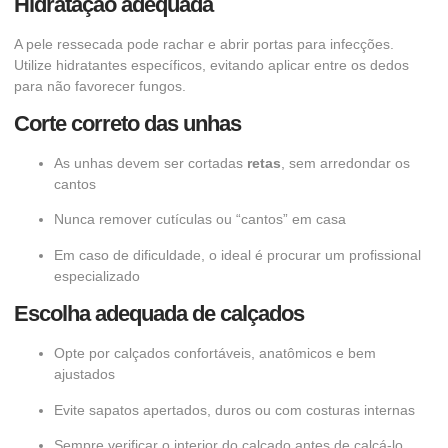
Hidratação adequada
A pele ressecada pode rachar e abrir portas para infecções.
Utilize hidratantes específicos, evitando aplicar entre os dedos
para não favorecer fungos.
Corte correto das unhas
As unhas devem ser cortadas
retas
, sem arredondar os
cantos
Nunca remover cutículas ou “cantos” em casa
Em caso de dificuldade, o ideal é procurar um profissional
especializado
Escolha adequada de calçados
Opte por calçados confortáveis, anatômicos e bem
ajustados
Evite sapatos apertados, duros ou com costuras internas
Sempre verificar o interior do calçado antes de calçá-lo