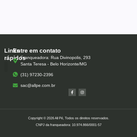
Links
Entre em contato
rápidos
Franqueadora: Rua Divinopolis, 293
Santa Teresa - Belo Horizonte/MG
(31) 97230-2396
Serviços – All Pé
Produtos Marca Própria
Unidades – All Pé
Seja um Franqueado
sac@allpe.com.br
Copyright © 2026 All Pé, Todos os direitos reservados.
CNPJ da franqueadora: 10.974.866/0001-57