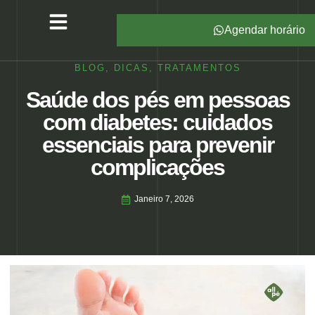
Agendar horário
Serviços – All Pé
Produtos Marca Própria
Unidades – All Pé
Seja um Franqueado
BLOG
,
DICAS
,
TRATAMENTOS
Saúde dos pés em pessoas
com diabetes: cuidados
essenciais para prevenir
complicações
Janeiro 7, 2026