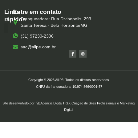
Links
Entre em contato
rápidos
Franqueadora: Rua Divinopolis, 293
Santa Teresa - Belo Horizonte/MG
(31) 97230-2396
Serviços – All Pé
Produtos Marca Própria
Unidades – All Pé
Seja um Franqueado
sac@allpe.com.br
Copyright © 2026 All Pé, Todos os direitos reservados.
CNPJ da franqueadora: 10.974.866/0001-57
Site desenvolvido por: 🚀
Agência Digital HGX
Criação de Sites Profissionais
e
Marketing
Digital