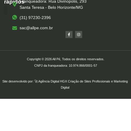
rápidos
Franqueadora: Rua Divinopolis, 293
Santa Teresa - Belo Horizonte/MG
(31) 97230-2396
Serviços – All Pé
Produtos Marca Própria
Unidades – All Pé
Seja um Franqueado
sac@allpe.com.br
Copyright © 2026 All Pé, Todos os direitos reservados.
CNPJ da franqueadora: 10.974.866/0001-57
Site desenvolvido por: 🚀
Agência Digital HGX
Criação de Sites Profissionais
e
Marketing
Digital