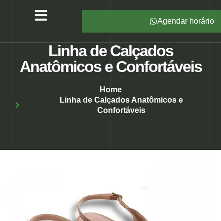
Agendar horário
Serviços – All Pé
Produtos Marca Própria
Unidades – All Pé
Seja um Franqueado
Linha de Calçados
Anatômicos e Confortáveis
Home
Linha de Calçados Anatômicos e
Confortáveis