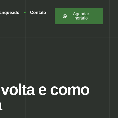
ranqueado
Contato
Agendar
horário
 volta e como
a