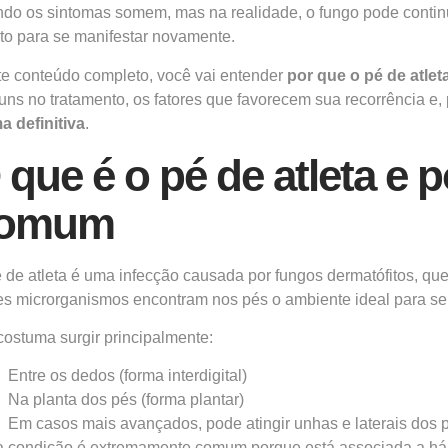
do os sintomas somem, mas na realidade, o fungo pode continu
to para se manifestar novamente.
e conteúdo completo, você vai entender
por que o pé de atleta
ns no tratamento, os fatores que favorecem sua recorrência e,
a definitiva
.
 que é o pé de atleta e p
omum
 de atleta é uma infecção causada por fungos dermatófitos, que
s microrganismos encontram nos pés o ambiente ideal para se pr
costuma surgir principalmente:
Entre os dedos (forma interdigital)
Na planta dos pés (forma plantar)
Em casos mais avançados, pode atingir unhas e laterais dos 
 condição é extremamente comum porque está associada a háb