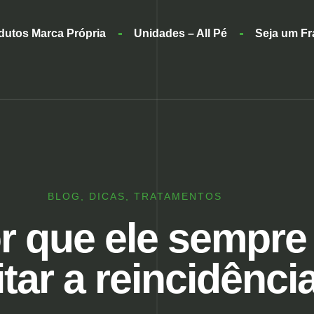
dutos Marca Própria
Unidades – All Pé
Seja um F
BLOG
,
DICAS
,
TRATAMENTOS
or que ele sempre
itar a reincidênci