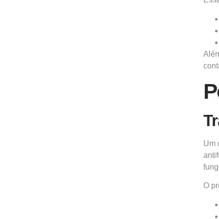
Além
cont
P
Tr
Um d
anti
fung
O pr