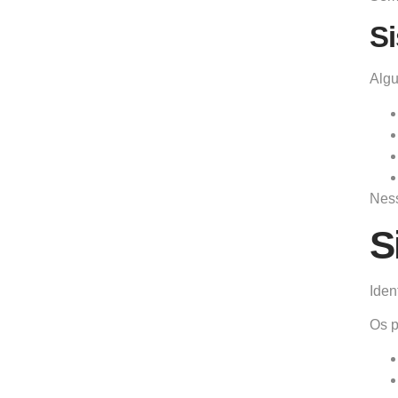
Si
Algu
Ness
S
Iden
Os p