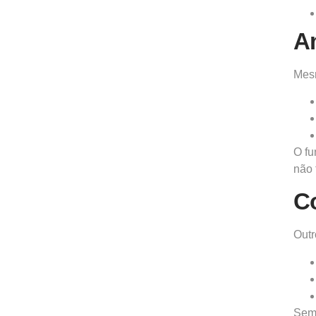
Am
Mesm
O fu
não 
C
Outr
Sem 