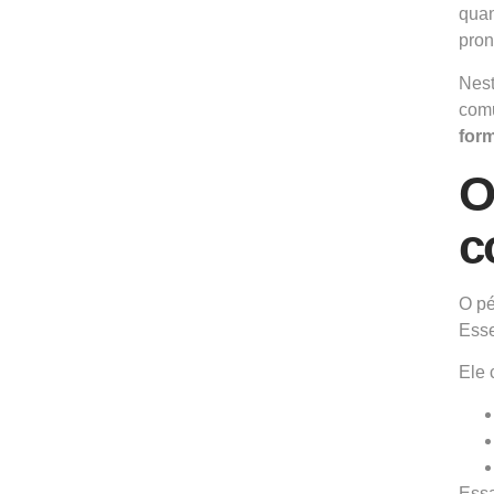
quan
pron
Nest
comu
form
O
c
O pé
Esse
Ele 
Essa