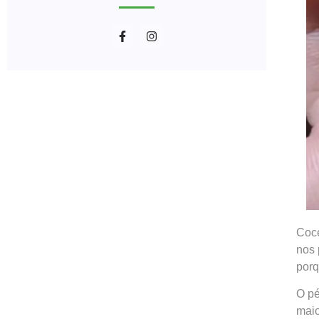
Coce
nos 
porq
O pé
maio