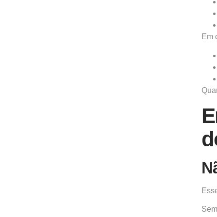
Em 
Quan
E
d
Nã
Esse
Sem