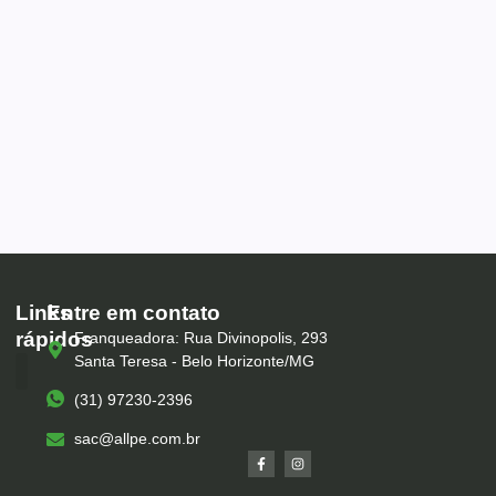
Links
Entre em contato
rápidos
Franqueadora: Rua Divinopolis, 293
Santa Teresa - Belo Horizonte/MG
(31) 97230-2396
Serviços – All Pé
Produtos Marca Própria
Unidades – All Pé
Seja um Franqueado
sac@allpe.com.br