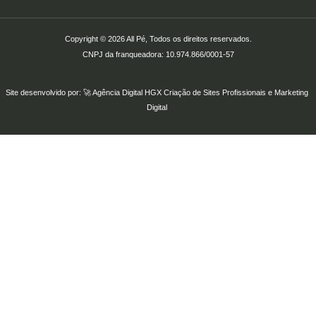
Copyright © 2026 All Pé, Todos os direitos reservados.
CNPJ da franqueadora: 10.974.866/0001-57
Site desenvolvido por: 🚀
Agência Digital HGX
Criação de Sites Profissionais
e
Marketing
Digital