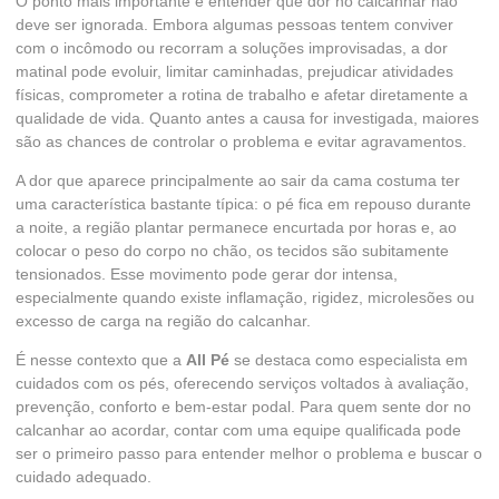
O ponto mais importante é entender que dor no calcanhar não
deve ser ignorada. Embora algumas pessoas tentem conviver
com o incômodo ou recorram a soluções improvisadas, a dor
matinal pode evoluir, limitar caminhadas, prejudicar atividades
físicas, comprometer a rotina de trabalho e afetar diretamente a
qualidade de vida. Quanto antes a causa for investigada, maiores
são as chances de controlar o problema e evitar agravamentos.
A dor que aparece principalmente ao sair da cama costuma ter
uma característica bastante típica: o pé fica em repouso durante
a noite, a região plantar permanece encurtada por horas e, ao
colocar o peso do corpo no chão, os tecidos são subitamente
tensionados. Esse movimento pode gerar dor intensa,
especialmente quando existe inflamação, rigidez, microlesões ou
excesso de carga na região do calcanhar.
É nesse contexto que a
All Pé
se destaca como especialista em
cuidados com os pés, oferecendo serviços voltados à avaliação,
prevenção, conforto e bem-estar podal. Para quem sente dor no
calcanhar ao acordar, contar com uma equipe qualificada pode
ser o primeiro passo para entender melhor o problema e buscar o
cuidado adequado.