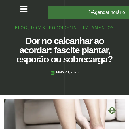
Agendar horário
Serviços – All Pé
Produtos Marca Própria
Unidades – All Pé
Seja um Franqueado
BLOG
,
DICAS
,
PODOLOGIA
,
TRATAMENTOS
Dor no calcanhar ao
acordar: fascite plantar,
esporão ou sobrecarga?
Maio 20, 2026