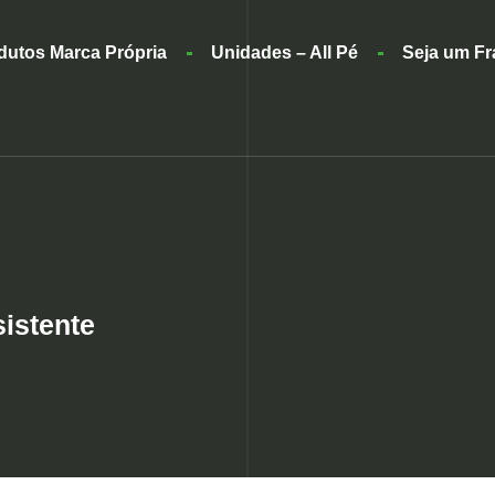
dutos Marca Própria
Unidades – All Pé
Seja um F
sistente