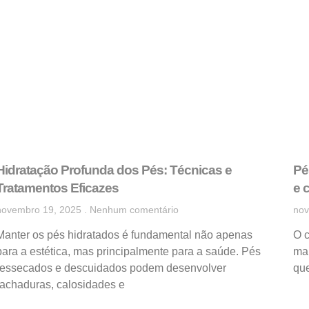
Hidratação Profunda dos Pés: Técnicas e
Pé
Tratamentos Eficazes
e 
novembro 19, 2025
Nenhum comentário
nov
Manter os pés hidratados é fundamental não apenas
O 
para a estética, mas principalmente para a saúde. Pés
mai
ressecados e descuidados podem desenvolver
que
rachaduras, calosidades e